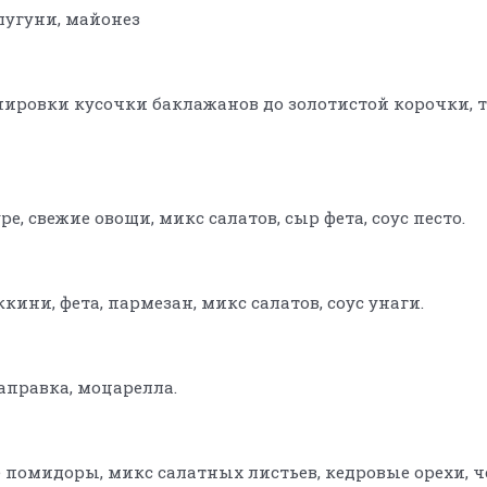
лугуни, майонез
нировки кусочки баклажанов до золотистой корочки, т
 свежие овощи, микс салатов, сыр фета, соус песто.
ини, фета, пармезан, микс салатов, соус унаги.
заправка, моцарелла.
помидоры, микс салатных листьев, кедровые орехи, че