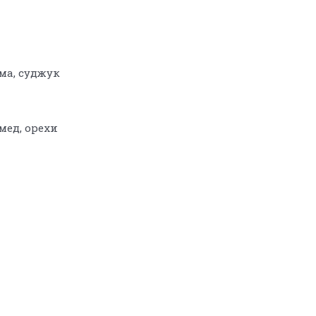
ма, суджук
мед, орехи