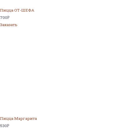
Пицца ОТ-ШЕФА
700
Р
Заказать
Пицца Маргарита
530
Р