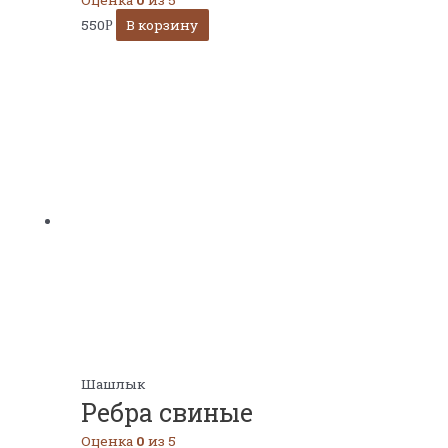
550
В корзину
Р
Шашлык
Ребра свиные
Оценка
0
из 5