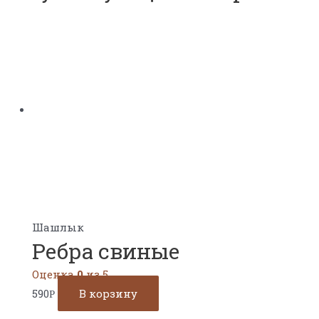
Шашлык
Ребра свиные
Оценка
0
из 5
590
В корзину
Р