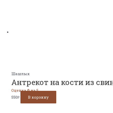
Шашлык
Антрекот на кости из св
Оценка
0
из 5
550
В корзину
Р