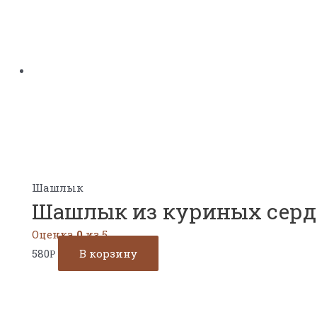
Шашлык
Шашлык из куриных серд
Оценка
0
из 5
580
В корзину
Р