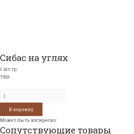
Сибас на углях
1 шт гр.
790
Р
Количество
Сибас
на
В корзину
углях
Может быть интересно:
Сопутствующие товары