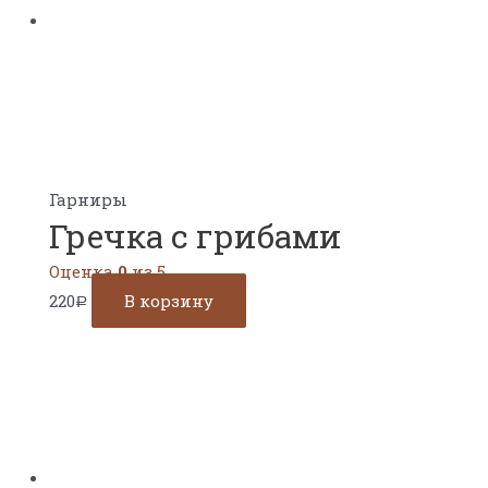
Гарниры
Гречка с грибами
Оценка
0
из 5
220
В корзину
Р