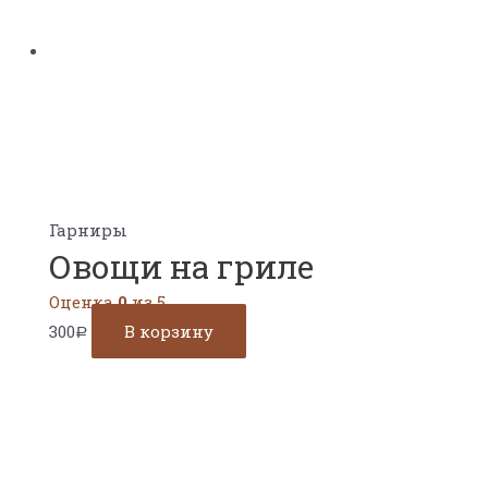
Гарниры
Овощи на гриле
Оценка
0
из 5
300
В корзину
Р