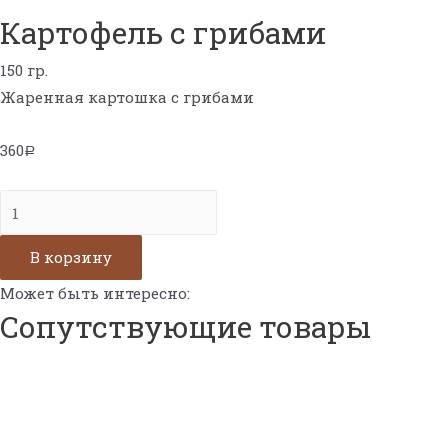
Картофель с грибами
150 гр.
Жаренная картошка с грибами
360
Р
Количество
Картофель
с
В корзину
грибами
Может быть интересно:
Сопутствующие товары