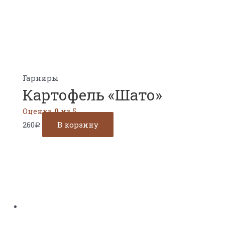
Гарниры
Картофель «Шато»
Оценка
0
из 5
260
В корзину
Р