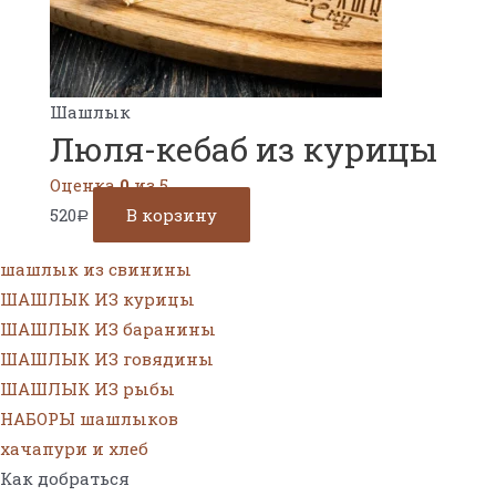
Шашлык
Люля-кебаб из курицы
Оценка
0
из 5
520
В корзину
Р
шашлык из свинины
ШАШЛЫК ИЗ курицы
ШАШЛЫК ИЗ баранины
ШАШЛЫК ИЗ говядины
ШАШЛЫК ИЗ рыбы
НАБОРЫ шашлыков
хачапури и хлеб
Как добраться