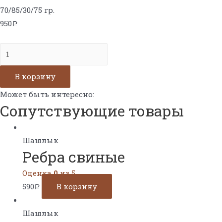
70/85/30/75 гр.
950
Р
Количество
Креветки
на
В корзину
шпажках
Может быть интересно:
Сопутствующие товары
Шашлык
Ребра свиные
Оценка
0
из 5
590
В корзину
Р
Шашлык