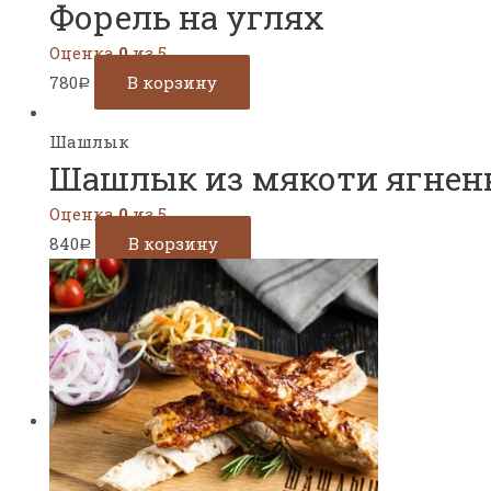
Форель на углях
Оценка
0
из 5
780
В корзину
Р
Шашлык
Шашлык из мякоти ягнен
Оценка
0
из 5
840
В корзину
Р