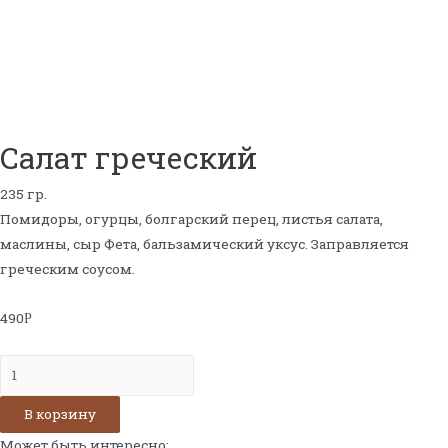
Салат греческий
235 гр.
Помидоры, огурцы, болгарский перец, листья салата,
маслины, сыр Фета, бальзамический уксус. Заправляется
греческим соусом.
490
Р
Количество
Салат
В корзину
греческий
Может быть интересно: