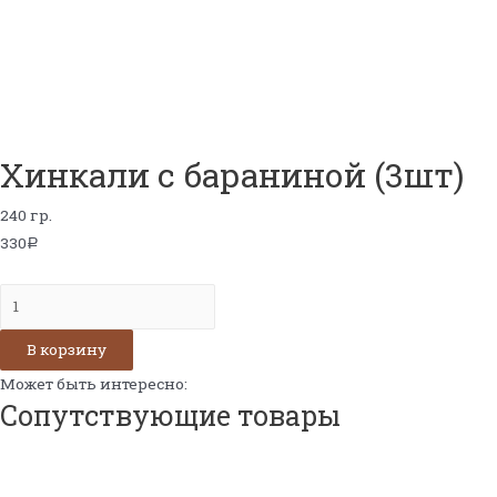
Хинкали с бараниной (3шт)
240 гр.
330
Р
Количество
Хинкали
В корзину
с
бараниной
Может быть интересно:
Сопутствующие товары
(3шт)