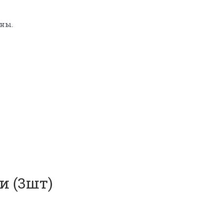
ны.
и (3шт)