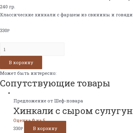
240 гр.
Классические хинкали с фаршем из свинины и говяди
330
Р
Количество
Хинкали
классические
В корзину
(3шт)
Может быть интересно:
Сопутствующие товары
Предложение от Шеф-повара
Хинкали с сыром сулугун
Оценка
0
из 5
330
В корзину
Р