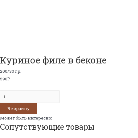
Куриное филе в беконе
200/30 гр.
590
Р
Количество
Куриное
В корзину
филе
в
Может быть интересно:
Сопутствующие товары
беконе