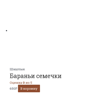
Шашлык
Бараньи семечки
Оценка
0
из 5
650
В корзину
Р