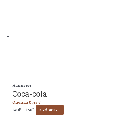
Напитки
Coca-cola
Оценка
0
из 5
140
–
150
Выбрать ...
Р
Р