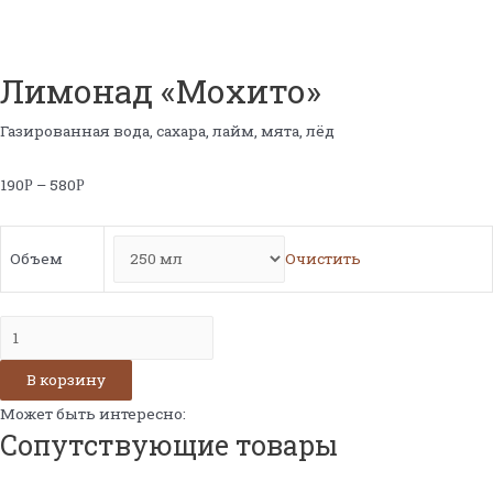
Лимонад «Мохито»
Газированная вода, сахара, лайм, мята, лёд
190
–
580
Р
Р
Объем
Очистить
Количество
Лимонад
В корзину
«Мохито»
Может быть интересно:
Сопутствующие товары