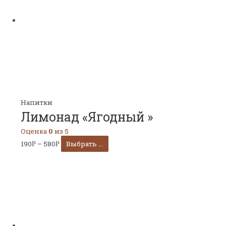
Напитки
Лимонад «Ягодный »
Оценка
0
из 5
190
–
580
Выбрать ...
Р
Р