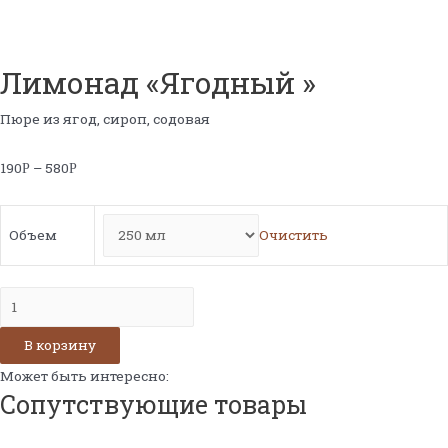
Лимонад «Ягодный »
Пюре из ягод, сироп, содовая
190
–
580
Р
Р
Объем
Очистить
Количество
Лимонад
В корзину
«Ягодный
»
Может быть интересно:
Сопутствующие товары