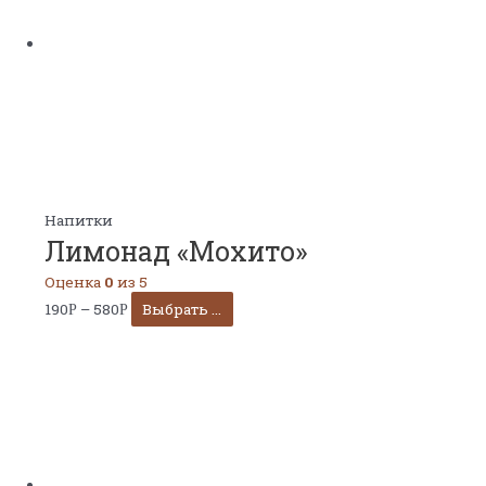
Напитки
Лимонад «Мохито»
Оценка
0
из 5
190
–
580
Выбрать ...
Р
Р