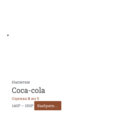
Напитки
Coca-cola
Оценка
0
из 5
140
–
150
Выбрать ...
Р
Р