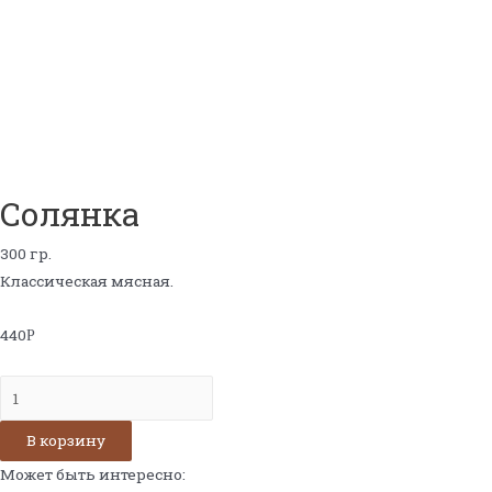
Солянка
300 гр.
Классическая мясная.
440
Р
Количество
Солянка
В корзину
Может быть интересно: